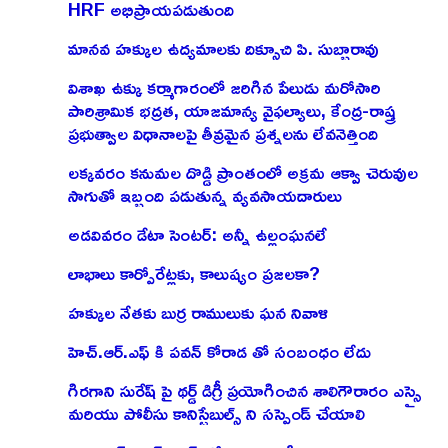
HRF అభిప్రాయపడుతుంది
మానవ హక్కుల ఉద్యమాలకు దిక్సూచి పి. సుబ్బారావు
విశాఖ ఉక్కు కర్మాగారంలో జరిగిన పేలుడు మరోసారి
పారిశ్రామిక భద్రత, యాజమాన్య వైఫల్యాలు, కేంద్ర-రాష్త్ర
ప్రభుత్వాల విధానాలపై తీవ్రమైన ప్రశ్నలను లేవనెత్తింది
లక్కవరం కనుమల దొడ్డి ప్రాంతంలో అక్రమ ఆక్వా చెరువుల
సాగుతో ఇబ్బంది పడుతున్న వ్యవసాయదారులు
అడవివరం డేటా సెంటర్: అన్నీ ఉల్లంఘనలే
లాభాలు కార్పోరేట్లకు, కాలుష్యం ప్రజలకా?
హక్కుల నేతకు బుర్ర రాములుకు ఘన నివాళి
హెచ్.ఆర్.ఎఫ్ కి పవన్ కోరాడ తో సంబంధం లేదు
గిరగాని సురేష్ పై థర్డ్ డిగ్రీ ప్రయోగించిన శాలిగౌరారం ఎస్సై
మరియు పోలీసు కానిస్టేబుల్స్ ని సస్పెండ్ చేయాలి