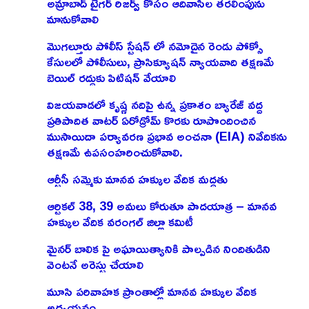
అమ్రాబాద్ టైగర్ రిజర్వ్ కోసం ఆదివాసీల తరలింపును
మానుకోవాలి
మొగల్తూరు పోలీస్ స్టేషన్ లో నమోదైన రెండు పోక్సో
కేసులలో పోలీసులు, ప్రాసిక్యూషన్ న్యాయవాది తక్షణమే
బెయిల్ రద్దుకు పిటిషన్ వేయాలి
విజయవాడలో కృష్ణ నదిపై ఉన్న ప్రకాశం బ్యారేజ్ వద్ద
ప్రతిపాదిత వాటర్ ఏరోడ్రోమ్ కొరకు రూపొందించిన
ముసాయిదా పర్యావరణ ప్రభావ అంచనా (EIA) నివేదికను
తక్షణమే ఉపసంహరించుకోవాలి.
ఆర్టీసీ సమ్మెకు మానవ హక్కుల వేదిక మద్దతు
ఆర్టికల్ 38, 39 అమలు కోరుతూ పాదయాత్ర – మానవ
హక్కుల వేదిక వరంగల్ జిల్లా కమిటీ
మైనర్ బాలిక పై అఘాయిత్యానికి పాల్పడిన నిందితుడిని
వెంటనే అరెస్టు చేయాలి
మూసి పరివాహక ప్రాంతాల్లో మానవ హక్కుల వేదిక
అధ్యయనం