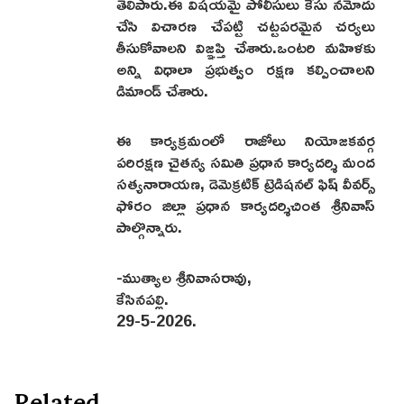
తెలిపారు.ఈ విషయమై పోలీసులు కేసు నమోదు
చేసి విచారణ చేపట్టి చట్టపరమైన చర్యలు
తీసుకోవాలని విజ్ఞప్తి చేశారు.ఒంటరి మహిళకు
అన్ని విధాలా ప్రభుత్వం రక్షణ కల్పించాలని
డిమాండ్ చేశారు.
ఈ కార్యక్రమంలో రాజోలు నియోజకవర్గ
పరిరక్షణ చైతన్య సమితి ప్రధాన కార్యదర్శి మంద
సత్యనారాయణ, డెమెక్రటిక్ ట్రెడిషనల్ ఫిష్ వీవర్స్
ఫోరం జిల్లా ప్రధాన కార్యదర్శిచింత శ్రీనివాస్
పాల్గొన్నారు.
-ముత్యాల శ్రీనివాసరావు,
కేసినపల్లి.
29-5-2026.
Related