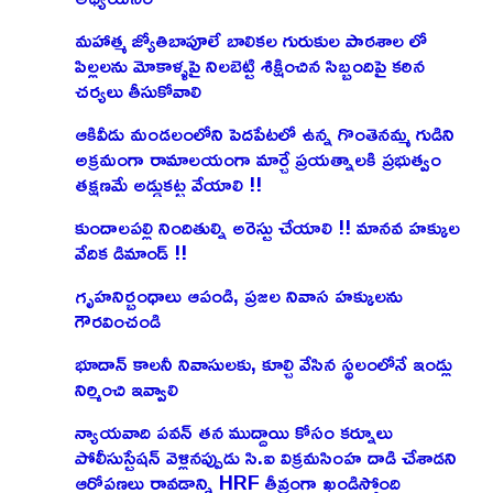
మహాత్మ జ్యోతిబాపూలే బాలికల గురుకుల పాఠశాల లో
పిల్లలను మోకాళ్ళపై నిలబెట్టి శిక్షించిన సిబ్బందిపై కఠిన
చర్యలు తీసుకోవాలి
ఆకివీడు మండలంలోని పెదపేటలో ఉన్న గొంతెనమ్మ గుడిని
అక్రమంగా రామాలయంగా మార్చే ప్రయత్నాలకి ప్రభుత్వం
తక్షణమే అడ్డుకట్ట వేయాలి !!
కుందాలపల్లి నిందితుల్ని అరెస్టు చేయాలి !! మానవ హక్కుల
వేదిక డిమాండ్ !!
గృహనిర్బంధాలు ఆపండి, ప్రజల నివాస హక్కులను
గౌరవించండి
భూదాన్ కాలనీ నివాసులకు, కూల్చి వేసిన స్థలంలోనే ఇండ్లు
నిర్మించి ఇవ్వాలి
న్యాయవాది పవన్ తన ముద్దాయి కోసం కర్నూలు
పోలీసుస్టేషన్ వెళ్లినప్పుడు సి.ఐ విక్రమసింహ దాడి చేశాడని
ఆరోపణలు రావడాన్ని HRF తీవ్రంగా ఖండిస్తోంది