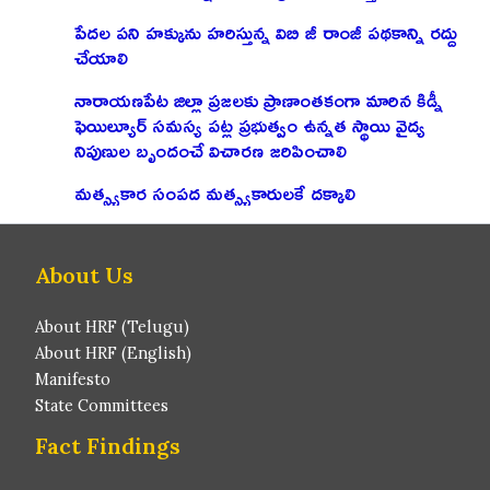
పేదల పని హక్కును హరిస్తున్న విబి జీ రాంజీ పథకాన్ని రద్దు
చేయాలి
నారాయణపేట జిల్లా ప్రజలకు ప్రాణాంతకంగా మారిన కిడ్నీ
ఫెయిల్యూర్ సమస్య పట్ల ప్రభుత్వం ఉన్నత స్థాయి వైద్య
నిపుణుల బృందంచే విచారణ జరిపించాలి
మత్స్యకార సంపద మత్స్యకారులకే దక్కాలి
About Us
About HRF (Telugu)
About HRF (English)
Manifesto
State Committees
Fact Findings