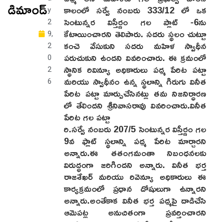
డిమాండ్
కాలంలో సర్వే నంబరు 333/12 లో ఒక
y
సెంటున్నర విస్తీర్ణం గల ప్లాట్ -6ను
2
కేటాయించారని తెలిపారు. సదరు స్థలం చుట్టూ
9,
కంచె వేసుకుని సదరు మహిళ స్వాధీన
2
పరుచుకుని ఉందని వివరించారు. ఈ క్రమంలో
0
స్థానిక రివిన్యూ అధికారులు పద్మ పేరిట పట్టా
2
మరియు స్వాధీనం ఉన్న స్థలాన్ని గిరుగు వినీత
6
పేరిట పట్టా మార్పుచేసినట్లు తమ నిజనిర్ధారణ
లో తేలిందని శ్రీనివాసరావు వివరించారు.వినీత
పేరిట గల పట్టా
రి.సర్వే నంబరు 207/5 సెంటున్నర విస్తీర్ణం గల
9వ ఫ్లాట్ స్థలాన్ని పద్మ పేరిట మార్చారని
అన్నారు.ఈ తతంగమంతా నిబంధనలకు
విరుద్ధంగా జరిగిందని అన్నారు. వినీత భర్త
రాజశేఖర్ మరియు రివెన్యూ అధికారులు ఈ
కార్యక్రమంలో ప్రధాన దోషులుగా ఉన్నారని
అన్నారు.అంతేకాక వినీత భర్త పద్మపై దాడిచేసి
ఆమెపట్ల అనుచితంగా ప్రవర్తించారని