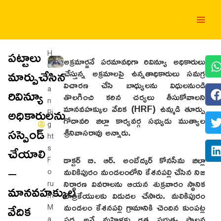
Skip
Main
to
Men
content
పట్టాలు
H
అక్రమార్జనే పరమావధిగా రివిన్యూ అధికారులు
u
మార్పుచేసిన
చేస్తున్న అక్రమాలపై ఉన్నతాధికారులు సమగ్ర
m
విచారణ చేసి బాధ్యులను విధులనుండి
రివిన్యూ
a
తొలగించి కఠిన చర్యలు తీసుకోవాలని
n
మానవహక్కుల వేదిక (HRF) ఉమ్మడి తూర్పు
అధికారులను
Ri
గోదావరి జిల్లా కార్యవర్గ సభ్యుడు ముత్యాల
g
సస్పెండ్
శ్రీనివాసరావు అన్నారు.
ht
చేయాలి
s
డాక్టర్ బి. ఆర్. అంబేద్కర్ కోనసీమ జిల్లా
F
–
మలికిపురం మండలంలోని కేశనపల్లి చేసిన నిజ
o
నిర్థారణ వివరాలను ఆయన శుక్రవారం స్థానిక
మానవహక్కుల
ru
పాత్రికేయులకు విడుదల చేసారు. మలికిపురం
m
వేదిక
మండలం కేశనపల్లి గ్రామానికి చెందిన కుంపట్ల
M
పద్మ అనే మహిళకు గత ప్రభుత్వ పాలన
a